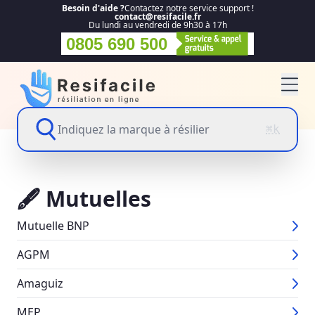
Besoin d'aide ?
Contactez notre service support !
contact@resifacile.fr
Du lundi au vendredi de 9h30 à 17h
0805 690 500
Indiquez la marque à résilier
⌘k
🖋 Mutuelles
Mutuelle BNP
AGPM
Amaguiz
MEP