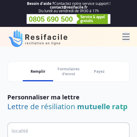
Besoin d'aide ?
Contactez notre service support !
contact@resifacile.fr
Du lundi au vendredi de 9h30 à 17h
0805 690 500
Formulaires
Remplir
Payez
d'envoi
Personnaliser ma lettre
Lettre de résiliation
mutuelle ratp