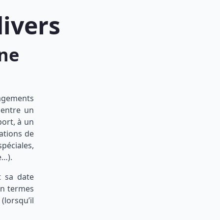
ivers
une
gagements
 entre un
port, à un
gations de
péciales,
e…).
t sa date
en termes
(lorsqu’il