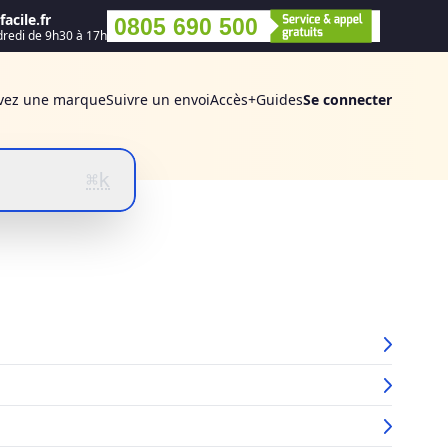
acile.fr
0805 690 500
dredi de 9h30 à 17h
vez une marque
Suivre un envoi
Accès+
Guides
Se connecter
⌘k