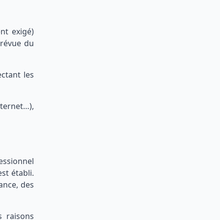
nt exigé)
prévue du
ctant les
ternet…),
essionnel
st établi.
ance, des
s raisons