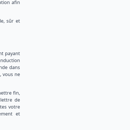
tion afin
e, sûr et
nt payant
onduction
ande dans
i, vous ne
ttre fin,
lettre de
ites votre
lement et