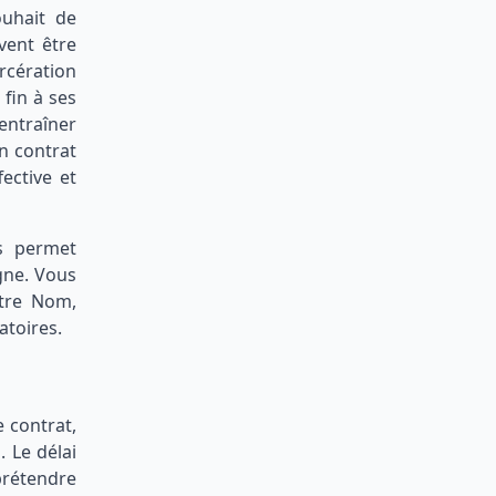
ouhait de
vent être
rcération
 fin à ses
 entraîner
n contrat
ective et
us permet
gne. Vous
re Nom,
atoires.
e contrat,
. Le délai
 prétendre