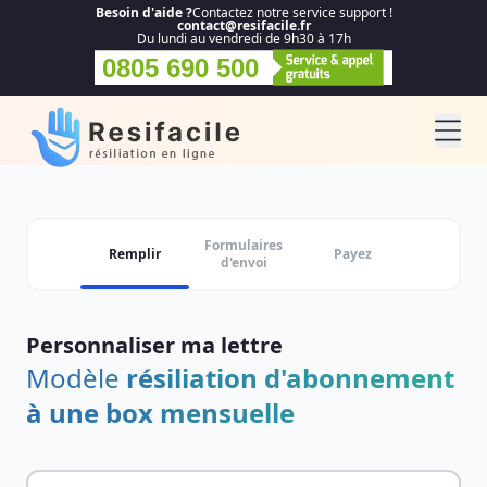
Besoin d'aide ?
Contactez notre service support !
contact@resifacile.fr
Du lundi au vendredi de 9h30 à 17h
0805 690 500
Formulaires
Remplir
Payez
d'envoi
Personnaliser ma lettre
Modèle
résiliation d'abonnement
à une box mensuelle