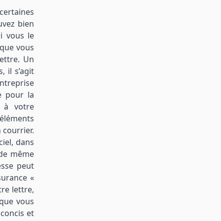
certaines
uvez bien
i vous le
 que vous
ettre. Un
il s’agit
ntreprise
e pour la
 à votre
 éléments
 courrier.
iel, dans
t de même
esse peut
surance «
e lettre,
 que vous
concis et