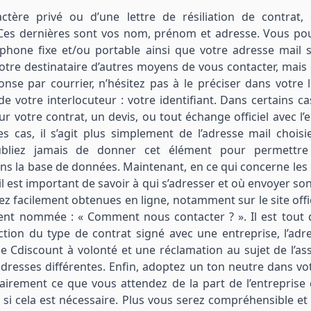
actère privé ou d’une lettre de résiliation de contrat, 
Ces dernières sont vos nom, prénom et adresse. Vous po
phone fixe et/ou portable ainsi que votre adresse mail s
votre destinataire d’autres moyens de vous contacter, mais
e par courrier, n’hésitez pas à le préciser dans votre l
otre interlocuteur : votre identifiant. Dans certains cas, 
 votre contrat, un devis, ou tout échange officiel avec l’e
es cas, il s’agit plus simplement de l’adresse mail choisi
ubliez jamais de donner cet élément pour permettre
ans la base de données. Maintenant, en ce qui concerne les
 il est important de savoir à qui s’adresser et où envoyer son
z facilement obtenues en ligne, notamment sur le site offic
vent nommée : « Comment nous contacter ? ». Il est tou
tion du type de contrat signé avec une entreprise, l’adr
 de Cdiscount à volonté et une réclamation au sujet de l’as
dresses différentes. Enfin, adoptez un ton neutre dans votr
clairement ce que vous attendez de la part de l’entreprise
 si cela est nécessaire. Plus vous serez compréhensible et 