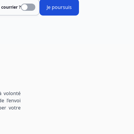
Je poursuis
 courrier ?
à volonté
e l’envoi
per votre