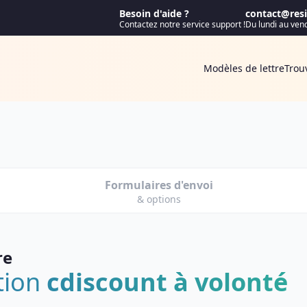
Besoin d'aide ?
contact@resif
Contactez notre service support !
Du lundi au ven
Modèles de lettre
Trou
Formulaires d'envoi
& options
re
ation
cdiscount à volonté