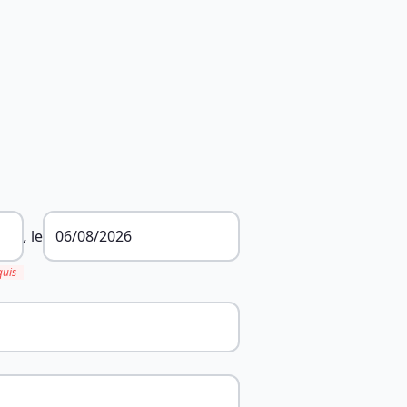
,
le
quis