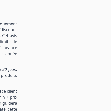
tiquement
Cdiscount
 Cet avis
limite de
’échéance
ne année
e 30 jours
 produits
ace client
in + prix
s guidera
até, cette