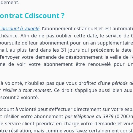
idement.
ontrat Cdiscount ?
Cdiscount à volonté
, l’abonnement est annuel et est automa
chéance. Afin de ne pas oublier cette date, le service de 
poursuite de leur abonnement pour un an supplémentaire.
il, au plus tard dans les 31 jours qui précèdent la date 
re d’envoyer votre demande de désabonnement la veille de l
eine de voir votre abonnement être renouvelé pour u
à volonté, n’oubliez pas que vous profitez d’une
période d
z résilier à tout moment
. Ce droit s’applique aussi bien aux
count à volonté.
scount à volonté peut s’effectuer directement sur votre esp
nt résilier votre abonnement
par téléphone au 3979
(0.70€/m
 le service client prendra en charge votre demande et vou
otre résiliation, mais comme vous l’avez certainement const