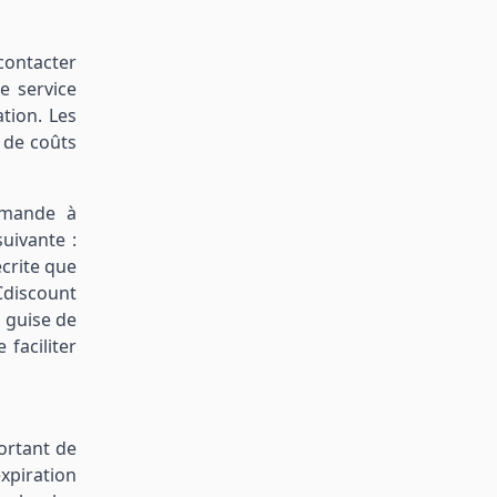
contacter
e service
tion. Les
 de coûts
demande à
uivante :
crite que
Cdiscount
 guise de
 faciliter
ortant de
xpiration