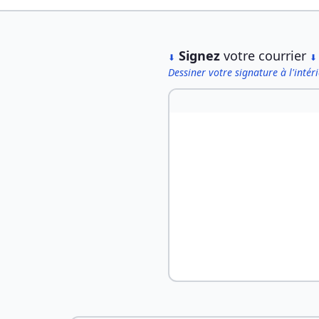
︎
Signez
votre courrier
⬇
⬇
Dessiner votre signature à l'intér