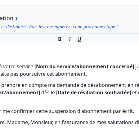
iation
⬇
 et destinaire. Vous les renseignerez à une prochaine étape !
B
I
U
 votre service 
[Nom du service/abonnement concerné]
 j
haite pas poursuivre cet abonnement.
de prendre en compte ma demande de désabonnement en rési
rat/abonnement]
 dès le 
[Date de résiliation souhaitée]
 et
ir me confirmer cette suspension d'abonnement par écrit.
oire, Madame, Monsieur, en l'assurance de mes salutations d