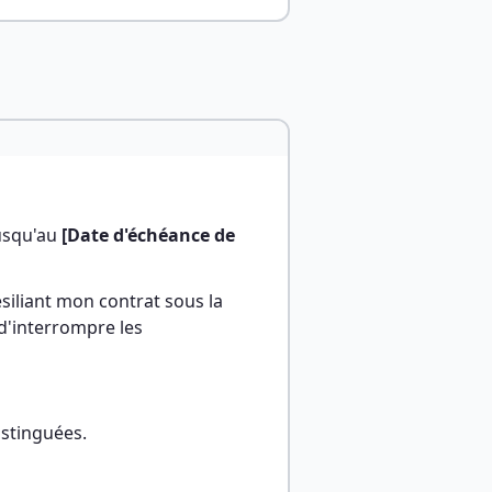
usqu'au 
[Date d'échéance de 
liant mon contrat sous la 
 d'interrompre les 
istinguées.