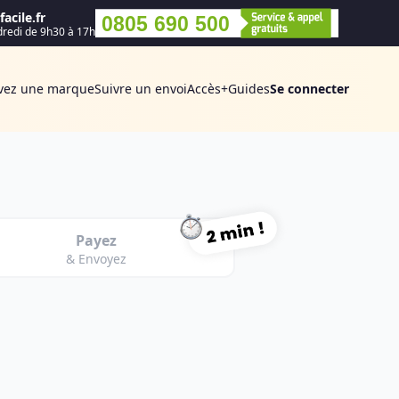
acile.fr
0805 690 500
dredi de 9h30 à 17h
vez une marque
Suivre un envoi
Accès+
Guides
Se connecter
Payez
& Envoyez