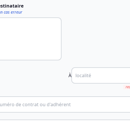
estinataire
en cas erreur
À
re