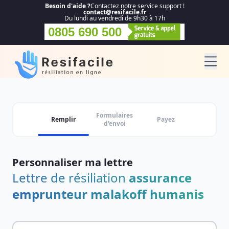
Besoin d'aide ?
Contactez notre service support !
contact@resifacile.fr
Du lundi au vendredi de 9h30 à 17h
0805 690 500
Formulaires
Remplir
Payez
d'envoi
Personnaliser ma lettre
Lettre de résiliation
assurance
emprunteur malakoff humanis