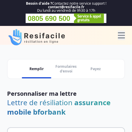
Besoin d'aide ?
Contactez notre service support !
contact@resifacile.fr
Du lundi au vendredi de 9h30 à 17h
0805 690 500
Formulaires
Remplir
Payez
d'envoi
Personnaliser ma lettre
Lettre de résiliation
assurance
mobile bforbank