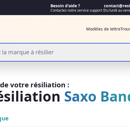
Besoin d'aide ?
contact@resif
Contactez notre service support !
Du lundi au ven
Modèles de lettre
Trou
 la marque à résilier
e votre résiliation :
ésiliation
Saxo Ban
que