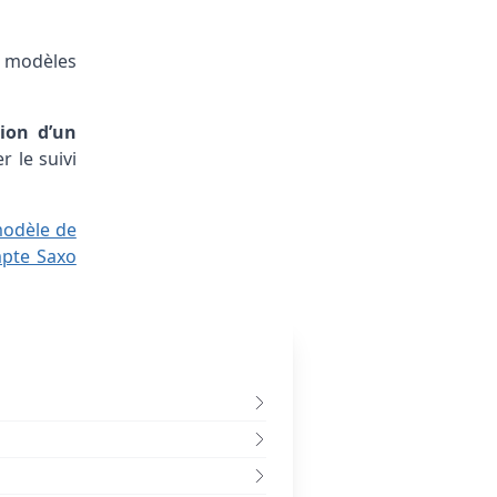
e modèles
tion d’un
r le suivi
odèle de
mpte Saxo