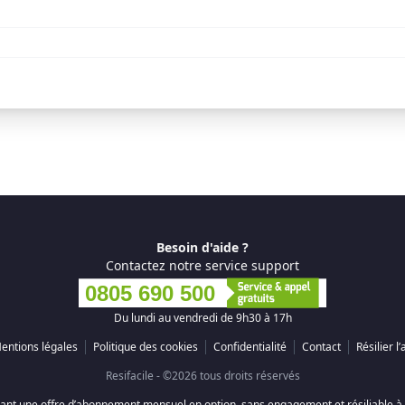
Besoin d'aide ?
Contactez notre service support
0805 690 500
Du lundi au vendredi de 9h30 à 17h
entions légales
Politique des cookies
Confidentialité
Contact
Résilier 
Resifacile - ©2026 tous droits réservés
posant une offre d’abonnement mensuel en option, sans engagement et résiliable 