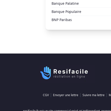
Banque Palatine
Banque Populaire
BNP Paribas
CGV
Envoyer une lettre
Suivre ma lettre
M
resifacile.fr est un site commercial privé et indépendant, pro