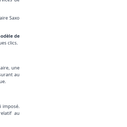
aire Saxo
odèle de
es clics.
caire, une
surant au
ue.
ai imposé.
elatif au