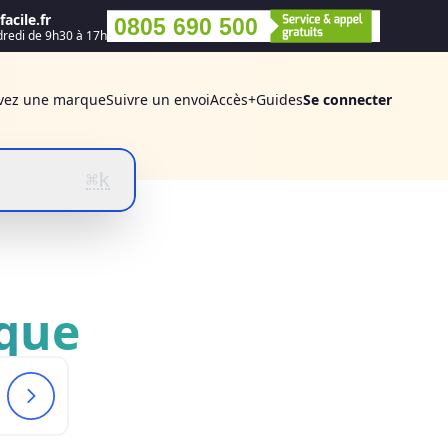
acile.fr
0805 690 500
dredi de 9h30 à 17h
vez une marque
Suivre un envoi
Accès+
Guides
Se connecter
⌘k
que