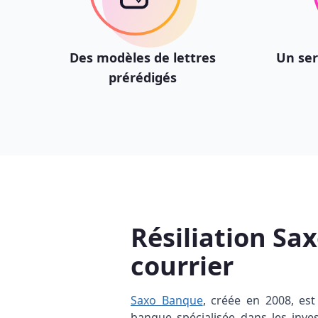
Des modèles de lettres
Un ser
prérédigés
Résiliation Sa
courrier
Saxo Banque
, créée en 2008, est
banque spécialisée dans les inve