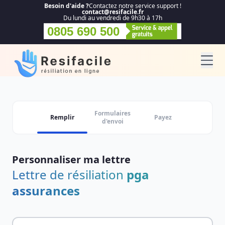
Besoin d'aide ?
Contactez notre service support !
contact@resifacile.fr
Du lundi au vendredi de 9h30 à 17h
0805 690 500
Formulaires
Remplir
Payez
d'envoi
Personnaliser ma lettre
Lettre de résiliation
pga
assurances