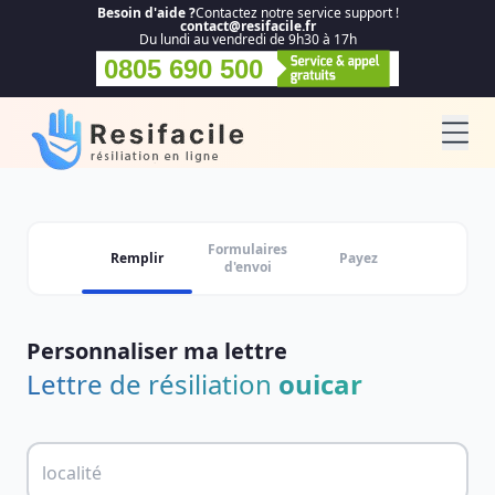
Besoin d'aide ?
Contactez notre service support !
contact@resifacile.fr
Du lundi au vendredi de 9h30 à 17h
0805 690 500
Formulaires
Remplir
Payez
d'envoi
Personnaliser ma lettre
Lettre de résiliation
ouicar