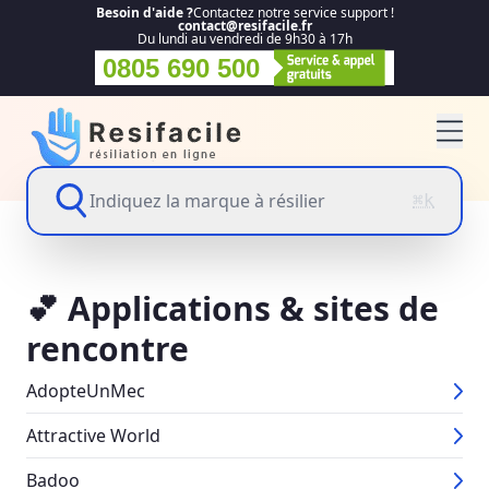
Besoin d'aide ?
Contactez notre service support !
contact@resifacile.fr
Du lundi au vendredi de 9h30 à 17h
0805 690 500
Indiquez la marque à résilier
⌘k
💕 Applications & sites de
rencontre
AdopteUnMec
Attractive World
Badoo