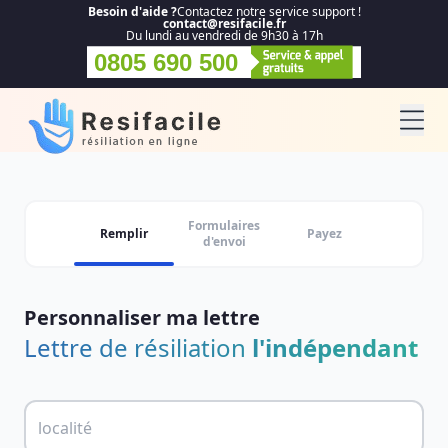
Besoin d'aide ?
Contactez notre service support !
contact@resifacile.fr
Du lundi au vendredi de 9h30 à 17h
0805 690 500
Formulaires
Remplir
Payez
d'envoi
Personnaliser ma lettre
Lettre de résiliation
l'indépendant