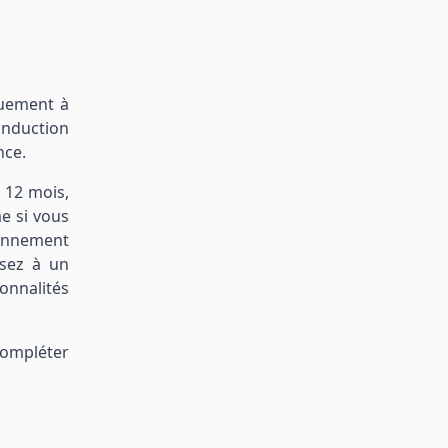
uement à
onduction
nce.
r 12 mois,
e si vous
bonnement
ssez à un
onnalités
 compléter