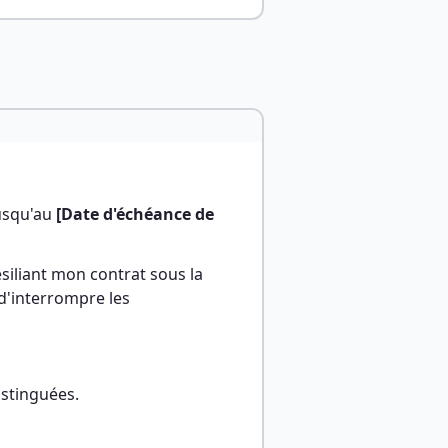
usqu'au 
[Date d'échéance de 
liant mon contrat sous la 
 d'interrompre les 
istinguées.