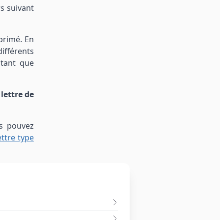
s suivant
primé. En
ifférents
 tant que
e
lettre de
us pouvez
ettre type