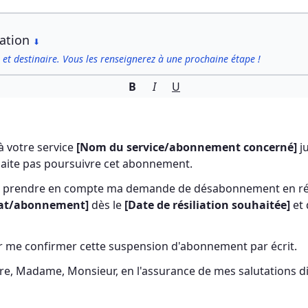
iation
⬇
 et destinaire. Vous les renseignerez à une prochaine étape !
B
I
U
 votre service 
[Nom du service/abonnement concerné]
 j
haite pas poursuivre cet abonnement.
de prendre en compte ma demande de désabonnement en rési
rat/abonnement]
 dès le 
[Date de résiliation souhaitée]
 et
ir me confirmer cette suspension d'abonnement par écrit.
oire, Madame, Monsieur, en l'assurance de mes salutations d