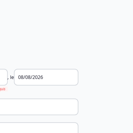
,
le
quis