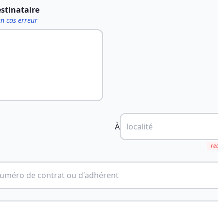
estinataire
en cas erreur
À
re