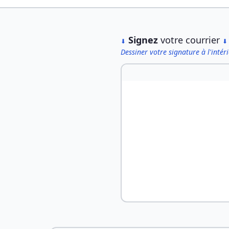
︎
Signez
votre courrier
⬇
⬇
Dessiner votre signature à l'intér