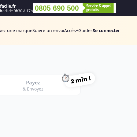
acile.fr
0805 690 500
dredi de 9h30 à 17h
vez une marque
Suivre un envoi
Accès+
Guides
Se connecter
Payez
& Envoyez