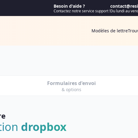
Besoin d'aide ?
contact@resif
Contactez notre service support !
Du lundi au ven
Modèles de lettre
Trou
Formulaires d'envoi
& options
re
ation
dropbox