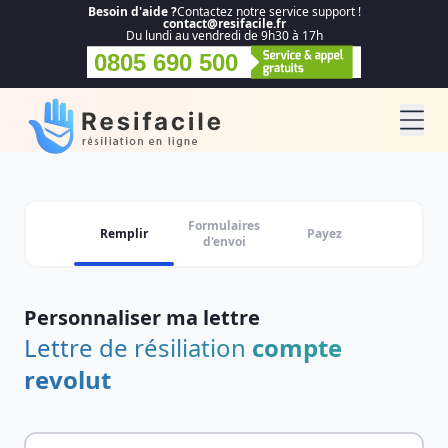
Besoin d'aide ?
Contactez notre service support !
contact@resifacile.fr
Du lundi au vendredi de 9h30 à 17h
0805 690 500
Formulaires
Remplir
Payez
d'envoi
Personnaliser ma lettre
Lettre de résiliation
compte
revolut