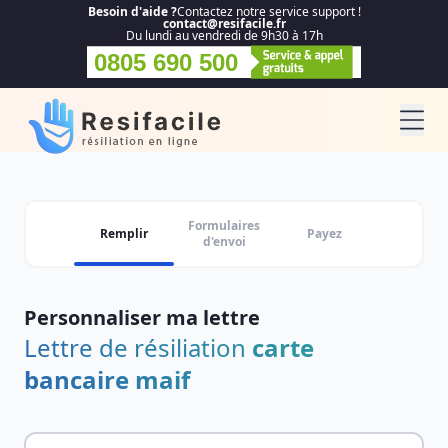
Besoin d'aide ?
Contactez notre service support !
contact@resifacile.fr
Du lundi au vendredi de 9h30 à 17h
0805 690 500
Formulaires
Remplir
Payez
d'envoi
Personnaliser ma lettre
Lettre de résiliation
carte
bancaire maif