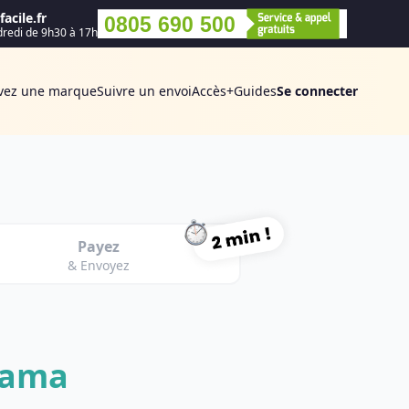
acile.fr
0805 690 500
dredi de 9h30 à 17h
vez une marque
Suivre un envoi
Accès+
Guides
Se connecter
Payez
& Envoyez
pama