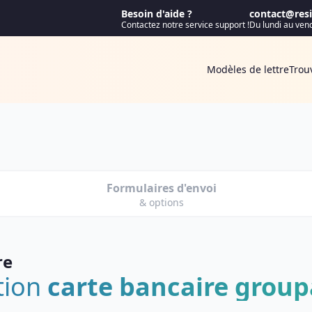
Besoin d'aide ?
contact@resif
Contactez notre service support !
Du lundi au ven
Modèles de lettre
Trou
Formulaires d'envoi
& options
re
ation
carte bancaire grou