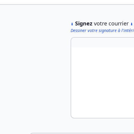
︎
Signez
votre courrier
⬇
⬇
Dessiner votre signature à l'intér