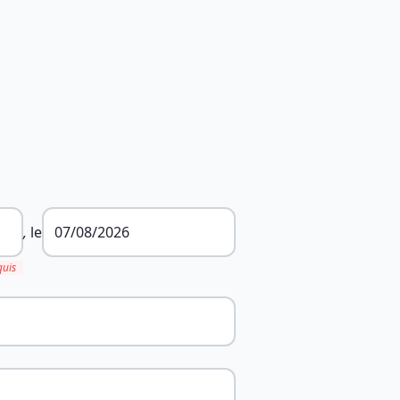
,
le
quis