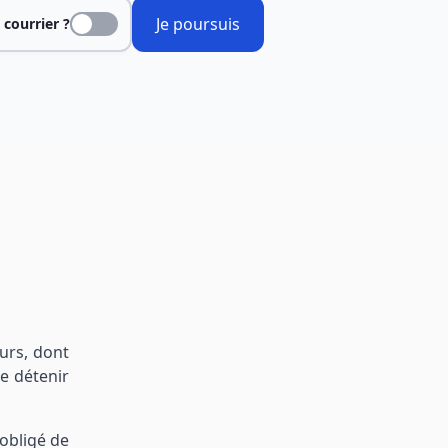
Je poursuis
 courrier ?
urs, dont
e détenir
obligé de