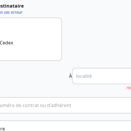
estinataire
en cas erreur
 Cedex
À
re