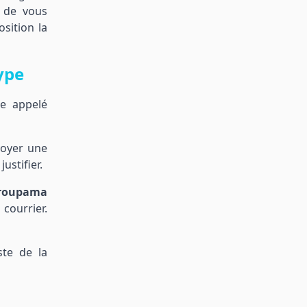
 de vous
sition la
ype
ée appelé
voyer une
ustifier.
Groupama
 courrier.
ste de la