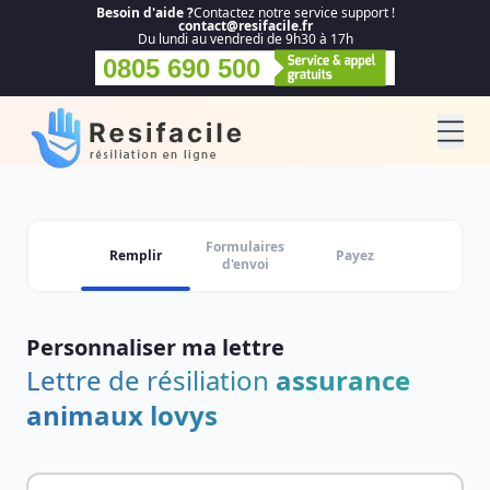
Besoin d'aide ?
Contactez notre service support !
contact@resifacile.fr
Du lundi au vendredi de 9h30 à 17h
0805 690 500
Formulaires
Remplir
Payez
d'envoi
Personnaliser ma lettre
Lettre de résiliation
assurance
animaux lovys