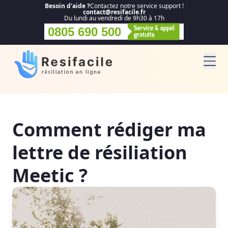
Besoin d'aide ?
Contactez notre service support !
contact@resifacile.fr
Du lundi au vendredi de 9h30 à 17h
0805 690 500
Comment rédiger ma
lettre de résiliation
Meetic ?