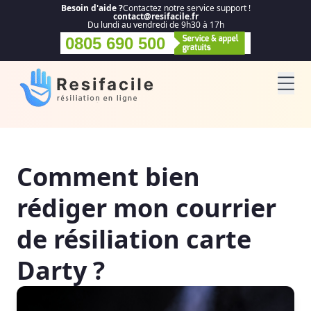
Besoin d'aide ?
Contactez notre service support !
contact@resifacile.fr
Du lundi au vendredi de 9h30 à 17h
0805 690 500
Comment bien
rédiger mon courrier
de résiliation carte
Darty ?